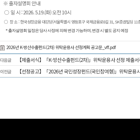
※
출자설명회 안내
○ 일 시 : 2026. 5.19.(화) 오전 10시
○
장 소 :
​ 한국성장금융 대강당(서울특별시 영등포구 국제금융로8길 31, SK증권빌딩 11층
* 출자설명회 일정은 당사 사정에 의해 변경 가능하며, 변경 시 별도 공지 예정
2026년 K-방산수출펀드(2차) 위탁운용사 선정계획 공고문_vff.pdf
【제출서식】「K-방산수출펀드(2차)」위탁운용사 선정 제출서류
다음글
【선정공고】「2026년 국민성장펀드(국민참여형)」위탁운용사
이전글