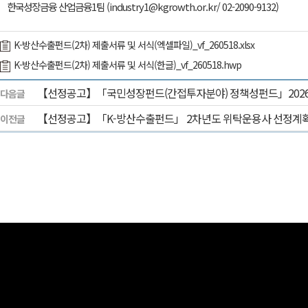
한국성장금융 산업금융1팀 (industry1@kgrowth.or.kr/ 02-2090-9132)
K-방산수출펀드(2차) 제출서류 및 서식(엑셀파일)_vf_260518.xlsx
K-방산수출펀드(2차) 제출서류 및 서식(한글)_vf_260518.hwp
【선정공고】「국민성장펀드(간접투자분야) 정책성펀드」2026
다음글
【선정공고】「K-방산수출펀드」 2차년도 위탁운용사 선정계획
이전글