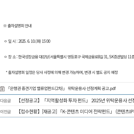
※ 출자설명회 안내
ㅇ 일 시 : 2025. 6. 10.(화) 15:00
ㅇ 장 소 : 한국성장금융 대강당(서울특별시 영등포구 국제금융로8길 31, SK증권빌딩 11층
* 출자설명회 일정은 당사 사정에 의해 변경 가능하며, 변경 시 별도 공지 예정 ​
「은행권 중견기업 밸류업펀드(2차)」 위탁운용사 선정계획 공고.pdf
【선정공고】「지역활성화 투자 펀드」 2025년 위탁운용사 선
다음글
【접수현황】[재공고] 「K-콘텐츠 미디어 전략펀드」 (콘텐츠I
이전글